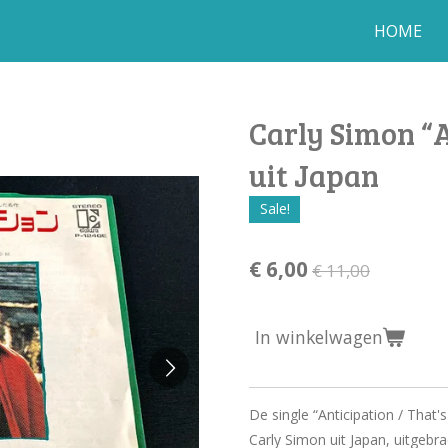
HOME
Carly Simon “A
uit Japan
Sale!
€ 6,00
€ 11,00
In winkelwagen
De single “Anticipation / That
Carly Simon uit Japan, uitgebra