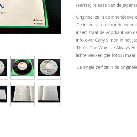
(eerste) release van de Japanse
Origineel zit in de innersleeve
De insert zit nu voor de inner
insert staat de voorkant van d
info over Carly Simon in het j
That's The Way I've Always Hea
lichte vlekken (zie fotos) maar
De single zelf zit in de originel