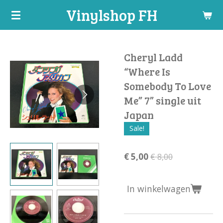
Vinylshop FH
Ga
direct
naar
de
Cheryl Ladd
hoofdinhoud
“Where Is
Somebody To Love
Me” 7” single uit
Japan
Sale!
€ 5,00
€ 8,00
In winkelwagen