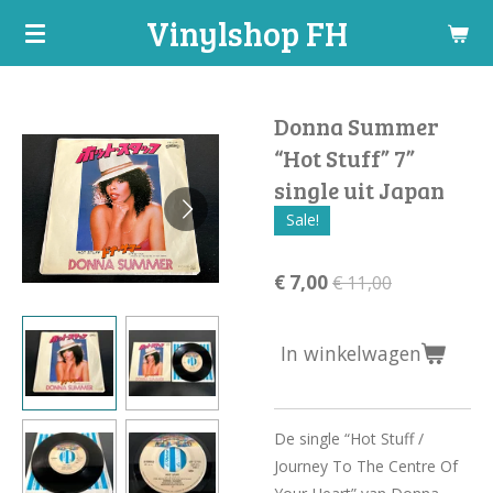
Vinylshop FH
Ga
direct
naar
de
Donna Summer
hoofdinhoud
“Hot Stuff” 7”
single uit Japan
Sale!
€ 7,00
€ 11,00
In winkelwagen
De single “Hot Stuff /
Journey To The Centre Of