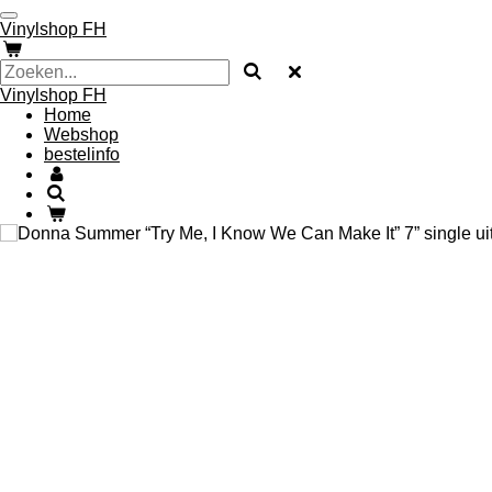
Ga
Vinylshop FH
direct
naar
de
Vinylshop FH
hoofdinhoud
Home
Webshop
bestelinfo