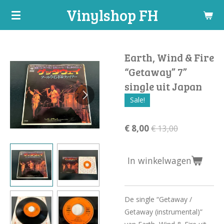
Vinylshop FH
Ga
direct
naar
de
Earth, Wind & Fire
hoofdinhoud
“Getaway” 7”
single uit Japan
Sale!
€ 8,00
€ 13,00
In winkelwagen
De single “Getaway /
Getaway (instrumental)”