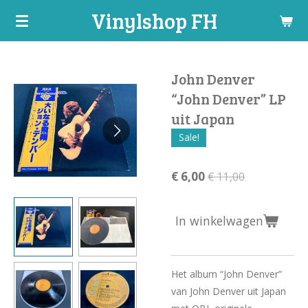
Vinylshop FH
Ga
direct
naar
de
John Denver
hoofdinhoud
“John Denver” LP
uit Japan
Sale!
€ 6,00
€ 11,00
In winkelwagen
Het album “John Denver”
van John Denver uit Japan