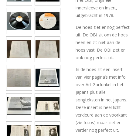
met OBI, originele
innersleeve en insert,
uitgebracht in 1978.
De hoes ziet er nog perfect
uit. De OBI zit om de hoes
heen en zit niet aan de
hoes vast. De OBI ziet er
ook nog perfect uit.
In de hoes zit een insert
van vier pagina’s met info
over Art Garfunkel in het
japans plus alle
songteksten in het japans.
Deze insert is heel licht
verkleurd aan de voorkant
(zie fotos) maar ziet er
verder nog perfect uit.