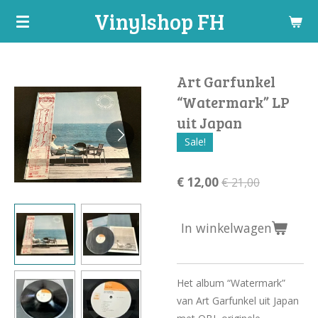
Vinylshop FH
Ga
direct
naar
de
Art Garfunkel
hoofdinhoud
“Watermark” LP
uit Japan
Sale!
€ 12,00
€ 21,00
In winkelwagen
Het album “Watermark”
van Art Garfunkel uit Japan