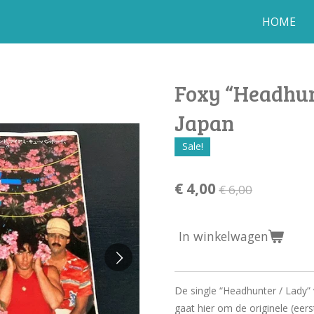
HOME
Foxy “Headhunt
Japan
Sale!
€ 4,00
€ 6,00
In winkelwagen
De single “Headhunter / Lady” 
gaat hier om de originele (eers