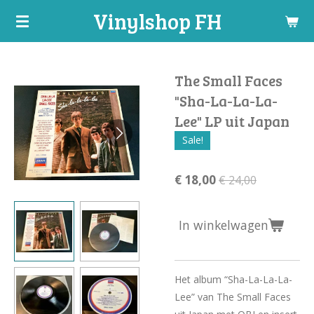
Vinylshop FH
Ga
direct
naar
de
The Small Faces
hoofdinhoud
"Sha-La-La-La-
Lee" LP uit Japan
Sale!
€ 18,00
€ 24,00
In winkelwagen
Het album “Sha-La-La-La-
Lee” van The Small Faces