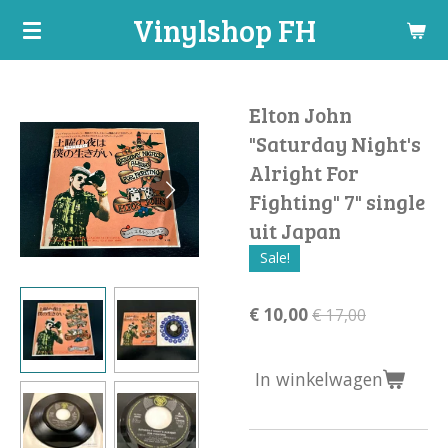
Vinylshop FH
Ga
direct
naar
de
Elton John
hoofdinhoud
"Saturday Night's
Alright For
Fighting" 7" single
uit Japan
Sale!
€ 10,00
€ 17,00
In winkelwagen