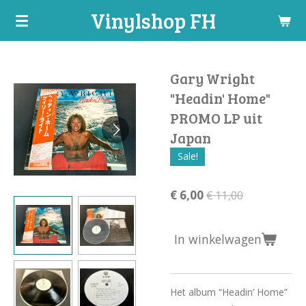
Vinylshop FH
Ga
direct
naar
de
Gary Wright
hoofdinhoud
"Headin' Home"
PROMO LP uit
Japan
Sale!
€ 6,00
€ 11,00
In winkelwagen
Het album “Headin’ Home”