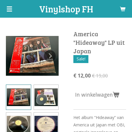
Vinylshop FH
Ga
direct
naar
de
America
hoofdinhoud
"Hideaway" LP uit
Japan
Sale!
€ 12,00
€ 19,00
In winkelwagen
Het album “Hideaway” van
America uit Japan met OBI,