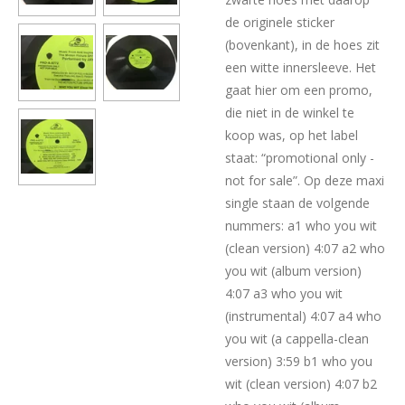
de originele sticker
(bovenkant), in de hoes zit
een witte innersleeve. Het
gaat hier om een promo,
die niet in de winkel te
koop was, op het label
staat: “promotional only -
not for sale”. Op deze maxi
single staan de volgende
nummers: a1 who you wit
(clean version) 4:07 a2 who
you wit (album version)
4:07 a3 who you wit
(instrumental) 4:07 a4 who
you wit (a cappella-clean
version) 3:59 b1 who you
wit (clean version) 4:07 b2