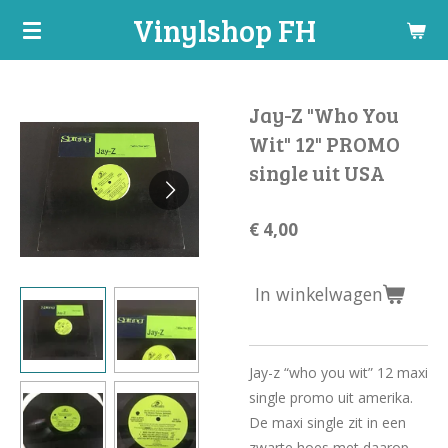
Vinylshop FH
Ga
direct
naar
de
Jay-Z "Who You
hoofdinhoud
Wit" 12" PROMO
single uit USA
€ 4,00
In winkelwagen
Jay-z “who you wit” 12 maxi
single promo uit amerika.
De maxi single zit in een
zwarte hoes met daarop