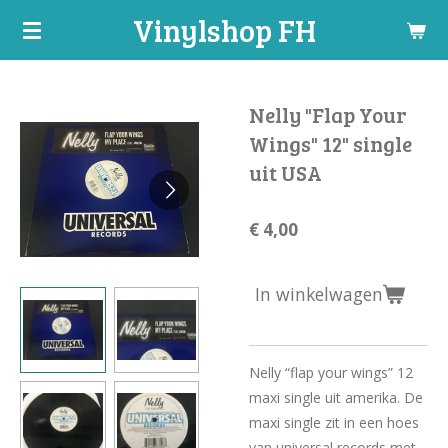
Vinylshop FH
Ga
direct
naar
de
Nelly "Flap Your
hoofdinhoud
Wings" 12" single
uit USA
€ 4,00
In winkelwagen
Nelly “flap your wings” 12
maxi single uit amerika. De
maxi single zit in een hoes
van universal records met