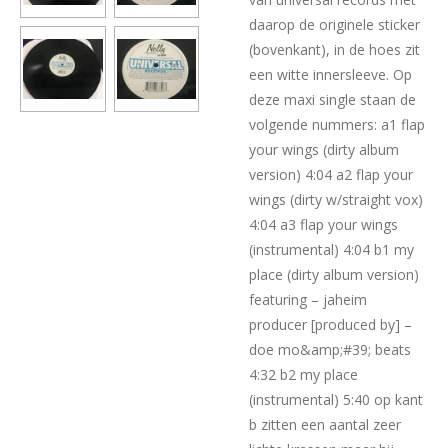
daarop de originele sticker
(bovenkant), in de hoes zit
een witte innersleeve. Op
deze maxi single staan de
volgende nummers: a1 flap
your wings (dirty album
version) 4:04 a2 flap your
wings (dirty w/straight vox)
4:04 a3 flap your wings
(instrumental) 4:04 b1 my
place (dirty album version)
featuring – jaheim
producer [produced by] –
doe mo&amp;#39; beats
4:32 b2 my place
(instrumental) 5:40 op kant
b zitten een aantal zeer