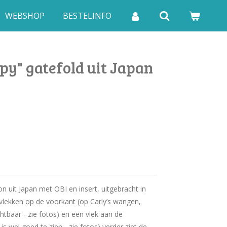
WEBSHOP
BESTELINFO
py" gatefold uit Japan
n uit Japan met OBI en insert, uitgebracht in
vlekken op de voorkant (op Carly’s wangen,
chtbaar - zie fotos) en een vlek aan de
 is wel goed te zien - zie fotos) verder ziet de