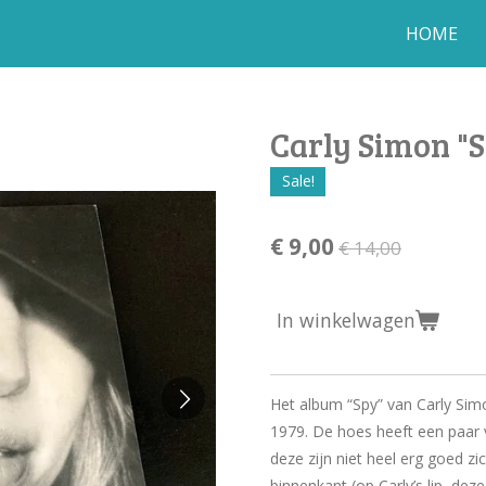
HOME
Carly Simon "S
Sale!
€ 9,00
€ 14,00
In winkelwagen
Het album “Spy” van Carly Simo
1979. De hoes heeft een paar 
deze zijn niet heel erg goed zi
binnenkant (op Carly’s lip, deze