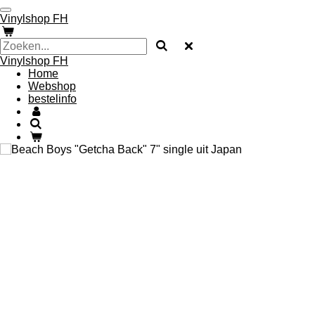
Ga
Vinylshop FH
direct
naar
de
Vinylshop FH
hoofdinhoud
Home
Webshop
bestelinfo