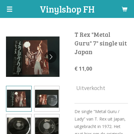
Vinylshop FH
Ga
direct
naar
de
T Rex "Metal
hoofdinhoud
Guru" 7" single uit
Japan
€ 11,00
Uitverkocht
De single “Metal Guru /
Lady” van T. Rex uit Japan,
uitgebracht in 1972. Het
gaat hier om de originele