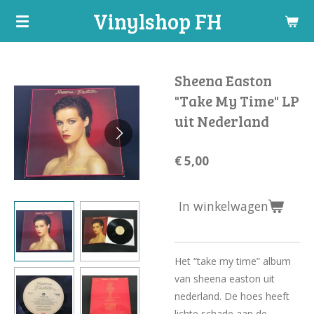
Vinylshop FH
Ga
direct
naar
de
Sheena Easton
hoofdinhoud
"Take My Time" LP
uit Nederland
€ 5,00
In winkelwagen
Het “take my time” album
van sheena easton uit
nederland. De hoes heeft
lichte schade aan de