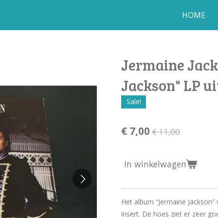
HOME
Jermaine Jack
Jackson" LP u
Sale!
€ 7,00
€ 11,00
In winkelwagen
Het album “Jermaine Jackson” 
insert. De hoes ziet er zeer go