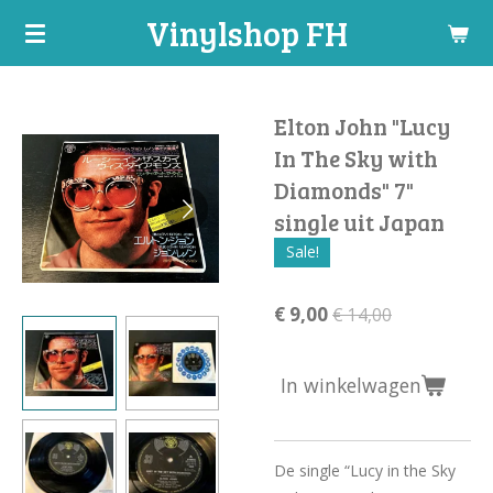
Vinylshop FH
Ga
direct
naar
de
Elton John "Lucy
hoofdinhoud
In The Sky with
Diamonds" 7"
single uit Japan
Sale!
€ 9,00
€ 14,00
In winkelwagen
De single “Lucy in the Sky