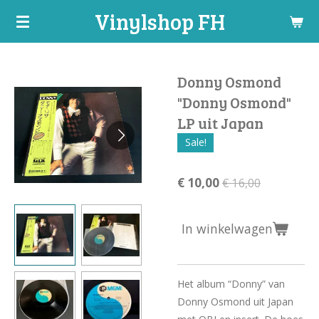
Vinylshop FH
Ga
direct
naar
de
Donny Osmond
hoofdinhoud
"Donny Osmond"
LP uit Japan
Sale!
€ 10,00
€ 16,00
In winkelwagen
Het album “Donny” van
Donny Osmond uit Japan