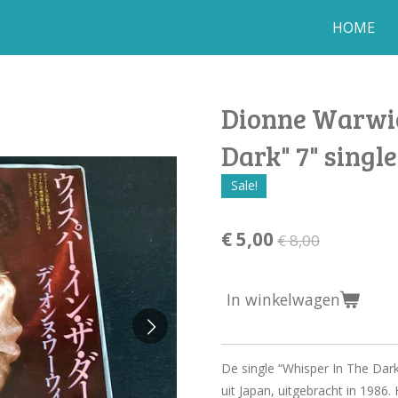
HOME
Dionne Warwic
Dark" 7" singl
Sale!
€ 5,00
€ 8,00
In winkelwagen
De single “Whisper In The Dar
uit Japan, uitgebracht in 1986.