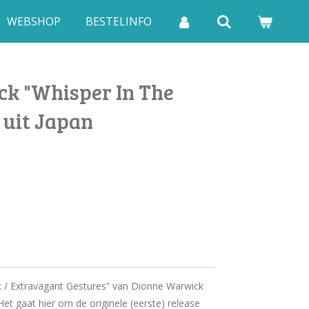
WEBSHOP
BESTELINFO
k "Whisper In The
e uit Japan
k / Extravagant Gestures” van Dionne Warwick
 Het gaat hier om de originele (eerste) release