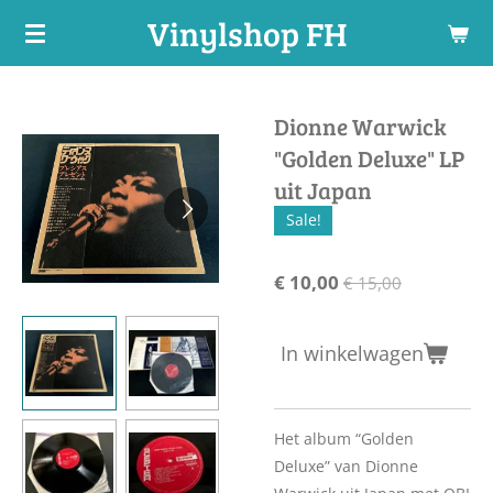
Vinylshop FH
Ga
direct
naar
de
Dionne Warwick
hoofdinhoud
"Golden Deluxe" LP
uit Japan
Sale!
€ 10,00
€ 15,00
In winkelwagen
Het album “Golden
Deluxe” van Dionne