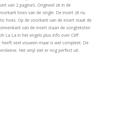
ert van 2 pagina’s. Origineel zit in de
voorkant hoes van de single. De insert zit nu
stic hoes. Op de voorkant van de insert staat de
binnenkant van de insert staan de songteksten
 La La in het engels plus info over Cliff
rt heeft veel vouwen maar is wel compleet. De
nersleeve. Het vinyl ziet er nog perfect uit.