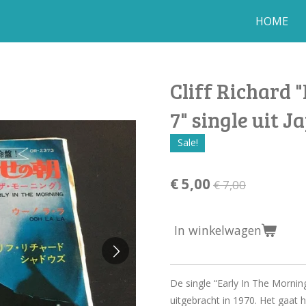
HOME
Cliff Richard 
7" single uit J
Sale!
€ 5,00
€ 7,00
In winkelwagen
De single “Early In The Morning
uitgebracht in 1970. Het gaat h