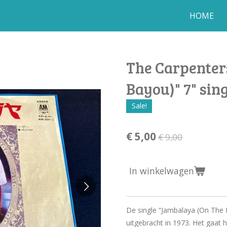
HOME
The Carpenter
Bayou)" 7" sin
Sale!
€ 5,00
€ 9,00
In winkelwagen
De single “Jambalaya (On The 
uitgebracht in 1973. Het gaat h