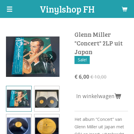
Vinylshop FH
Ga
direct
naar
de
Glenn Miller
hoofdinhoud
"Concert" 2LP uit
Japan
Sale!
€ 6,00
€ 10,00
In winkelwagen
Het album “Concert” van
Glenn Miller uit Japan met