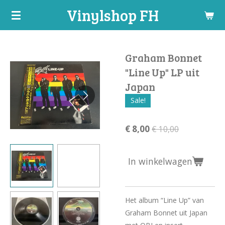
Vinylshop FH
Ga
direct
naar
de
Graham Bonnet
hoofdinhoud
"Line Up" LP uit
Japan
Sale!
€ 8,00
€ 10,00
In winkelwagen
Het album “Line Up” van
Graham Bonnet uit Japan