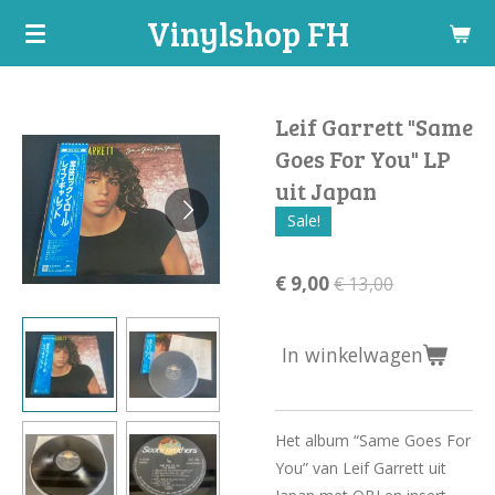
Vinylshop FH
Ga
direct
naar
de
Leif Garrett "Same
hoofdinhoud
Goes For You" LP
uit Japan
Sale!
€ 9,00
€ 13,00
In winkelwagen
Het album “Same Goes For
You” van Leif Garrett uit