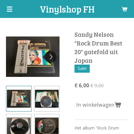
Vinylshop FH
Ga
direct
naar
de
Sandy Nelson
hoofdinhoud
"Rock Drum Best
20" gatefold uit
Japan
Sale!
€ 6,00
€ 9,00
In winkelwagen
Het album “Rock Drum