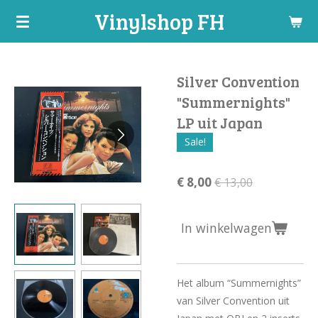
Vinylshop FH
Ga
direct
naar
de
Silver Convention
hoofdinhoud
"Summernights"
LP uit Japan
Sale!
€ 8,00
€ 13,00
In winkelwagen
Het album “Summernights”
van Silver Convention uit