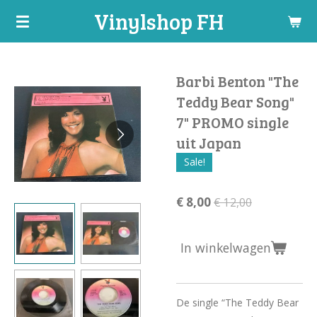
Vinylshop FH
Ga
direct
naar
de
Barbi Benton "The
hoofdinhoud
Teddy Bear Song"
7" PROMO single
uit Japan
Sale!
€ 8,00
€ 12,00
In winkelwagen
De single “The Teddy Bear