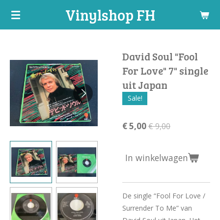
Vinylshop FH
Ga
direct
naar
de
David Soul "Fool
hoofdinhoud
For Love" 7" single
uit Japan
Sale!
€ 5,00
€ 9,00
In winkelwagen
De single “Fool For Love /
Surrender To Me” van