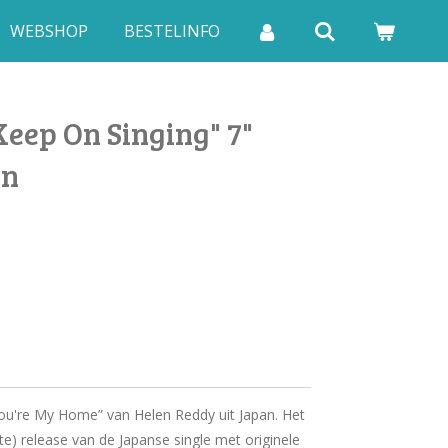
WEBSHOP
BESTELINFO
eep On Singing" 7"
an
You're My Home” van Helen Reddy uit Japan. Het
te) release van de Japanse single met originele