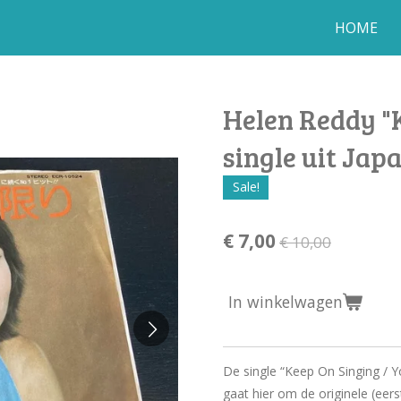
HOME
Helen Reddy "K
single uit Jap
Sale!
€ 7,00
€ 10,00
In winkelwagen
De single “Keep On Singing / 
gaat hier om de originele (eers