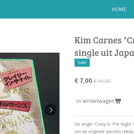
HOME
Kim Carnes "Cr
single uit Jap
Sale!
€ 7,00
€ 10,00
In winkelwagen
De single “Crazy In The Night /
om de originele (eerste) releas