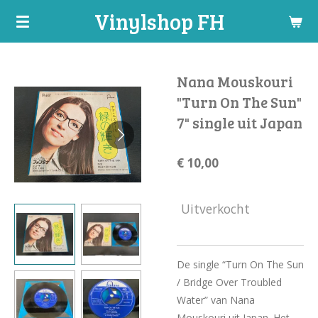
Vinylshop FH
Ga
direct
naar
de
Nana Mouskouri
hoofdinhoud
"Turn On The Sun"
7" single uit Japan
€ 10,00
Uitverkocht
De single “Turn On The Sun
/ Bridge Over Troubled
Water” van Nana
Mouskouri uit Japan. Het