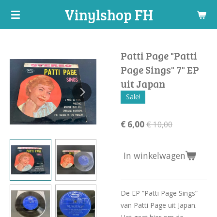
Vinylshop FH
Ga
direct
naar
de
Patti Page "Patti
hoofdinhoud
Page Sings" 7" EP
uit Japan
Sale!
€ 6,00
€ 10,00
In winkelwagen
De EP “Patti Page Sings”
van Patti Page uit Japan.