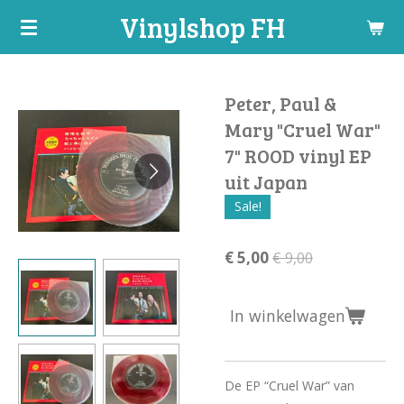
Vinylshop FH
Ga
direct
naar
de
Peter, Paul &
hoofdinhoud
Mary "Cruel War"
7" ROOD vinyl EP
uit Japan
Sale!
€ 5,00
€ 9,00
In winkelwagen
De EP “Cruel War” van