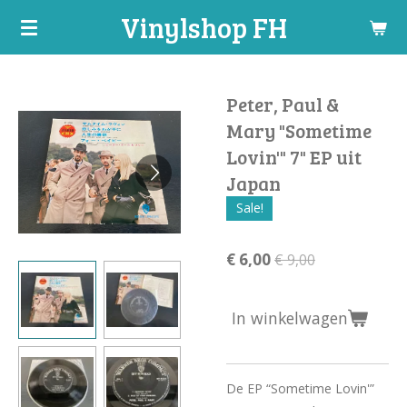
Vinylshop FH
Ga
direct
naar
de
Peter, Paul &
hoofdinhoud
Mary "Sometime
Lovin'" 7" EP uit
Japan
Sale!
€ 6,00
€ 9,00
In winkelwagen
De EP “Sometime Lovin'”