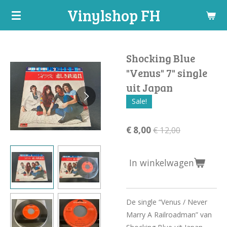
Vinylshop FH
Ga
direct
naar
de
Shocking Blue
hoofdinhoud
"Venus" 7" single
uit Japan
Sale!
€ 8,00
€ 12,00
In winkelwagen
De single “Venus / Never
Marry A Railroadman” van