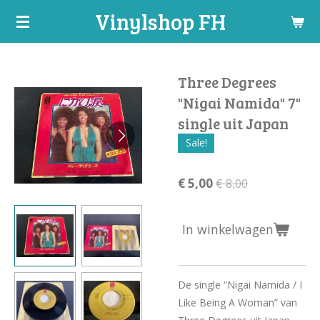
Vinylshop FH
Ga
direct
naar
de
Three Degrees
hoofdinhoud
"Nigai Namida" 7"
single uit Japan
Sale!
€ 5,00
€ 8,00
In winkelwagen
De single “Nigai Namida / I
Like Being A Woman” van