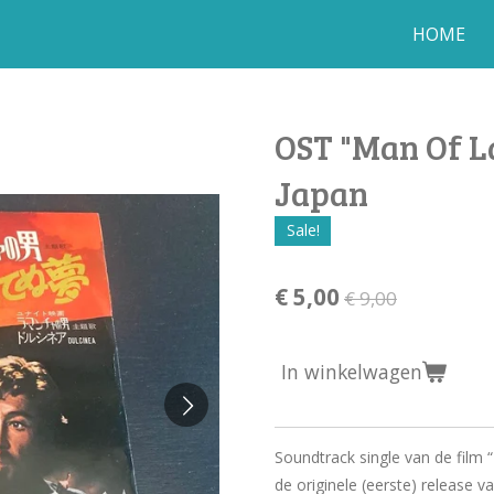
HOME
OST "Man Of La
Japan
Sale!
€ 5,00
€ 9,00
In winkelwagen
Soundtrack single van de film 
de originele (eerste) release 