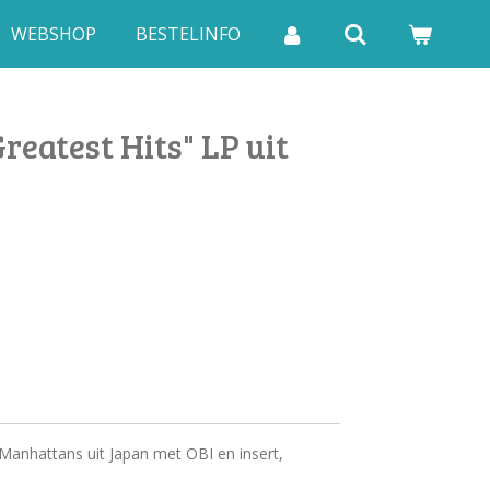
WEBSHOP
BESTELINFO
eatest Hits" LP uit
 Manhattans uit Japan met OBI en insert,