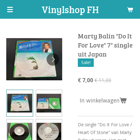
Vinylshop FH
Ga
direct
naar
de
Marty Balin "Do It
hoofdinhoud
For Love" 7" single
uit Japan
Sale!
€ 7,00
€ 11,00
In winkelwagen
De single “Do It For Love /
Heart Of Stone” van Marty