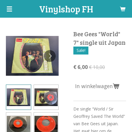
Vinylshop FH
Ga
direct
naar
de
Bee Gees "World"
hoofdinhoud
7" single uit Japan
Sale!
€ 6,00
€ 10,00
In winkelwagen
De single “World / Sir
Geoffrey Saved The World”
van Bee Gees uit Japan.
Het gaat hier om de