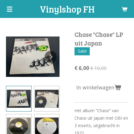
Vinylshop FH
Ga
direct
naar
de
Chase "Chase" LP
hoofdinhoud
uit Japan
Sale!
€ 6,00
€ 10,00
In winkelwagen
Het album “Chase” van
Chase uit Japan met OBI en
3 inserts, uitgebracht in
1972.