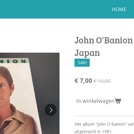
HOME
John O'Banion 
Japan
Sale!
€ 7,00
€ 10,00
In winkelwagen
Het album “John O'Banion” van
uitgebracht in 1981.