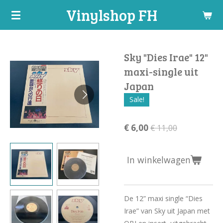
Vinylshop FH
Ga
direct
naar
de
Sky "Dies Irae" 12"
hoofdinhoud
maxi-single uit
Japan
Sale!
€ 6,00
€ 11,00
In winkelwagen
De 12” maxi single “Dies
Irae” van Sky uit Japan met