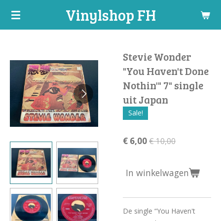
Vinylshop FH
Ga
direct
naar
de
Stevie Wonder
hoofdinhoud
"You Haven't Done
Nothin'" 7" single
uit Japan
Sale!
€ 6,00
€ 10,00
In winkelwagen
De single “You Haven't