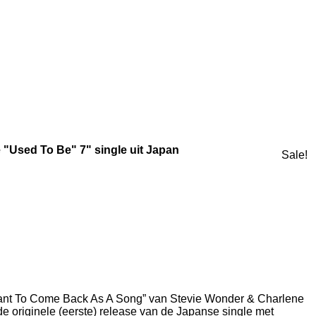
"Used To Be" 7" single uit Japan
Sale!
Want To Come Back As A Song” van Stevie Wonder & Charlene
de originele (eerste) release van de Japanse single met