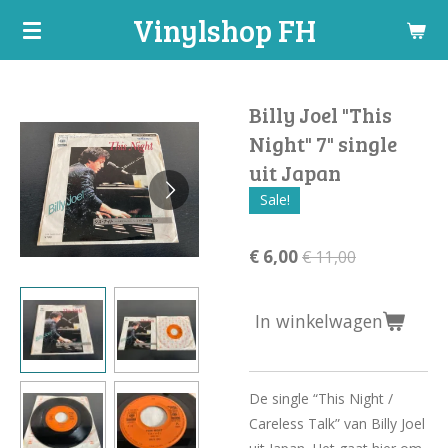
Vinylshop FH
Ga
direct
naar
de
Billy Joel "This
hoofdinhoud
Night" 7" single
uit Japan
Sale!
€ 6,00
€ 11,00
In winkelwagen
De single “This Night /
Careless Talk” van Billy Joel